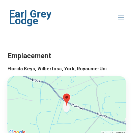
Earl Grey
Lodge
Accueil
Présentation
Emplacement
Emplacement
Galerie
Florida Keys, Wilberfoss, York, Royaume-Uni
Disponibilité
Avis
Contact