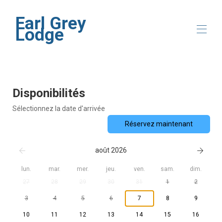
Earl Grey
Lodge
Accueil
Présentation
Disponibilités
Emplacement
Galerie
Sélectionnez la date d'arrivée
Disponibilité
Réservez maintenant
Avis
Contact
août 2026
lun.
mar.
mer.
jeu.
ven.
sam.
dim.
27
28
29
30
31
1
2
3
4
5
6
7
8
9
10
11
12
13
14
15
16