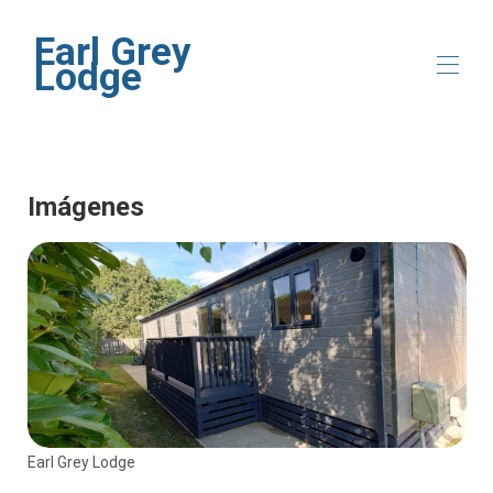
Earl Grey
Lodge
Inicio
Descripción general
Imágenes
Mapa
Galería
Disponibilidad
Reseñas
Contacto
Earl Grey Lodge